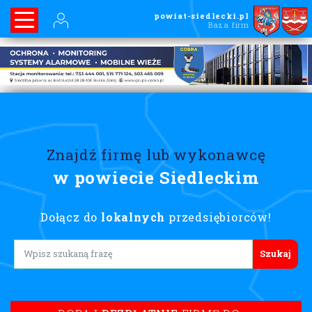
powiat-siedlecki.pl
Baza firm
Znajdź firmę lub wykonawcę
w powiecie Siedleckim
Dołącz do
lokalnych
przedsiębiorców!
Lorem ipsum