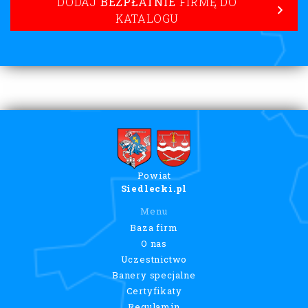
DODAJ
BEZPŁATNIE
FIRMĘ DO
KATALOGU
Powiat
Siedlecki.pl
Menu
Baza firm
O nas
Uczestnictwo
Banery specjalne
Certyfikaty
Regulamin