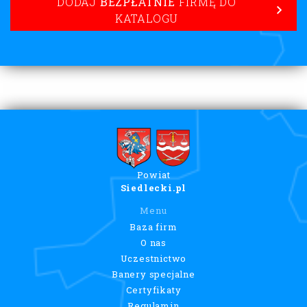
DODAJ
BEZPŁATNIE
FIRMĘ DO
KATALOGU
Powiat
Siedlecki.pl
Menu
Baza firm
O nas
Uczestnictwo
Banery specjalne
Certyfikaty
Regulamin