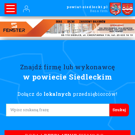
powiat-siedlecki.pl
Baza firm
Znajdź firmę lub wykonawcę
w powiecie Siedleckim
Dołącz do
lokalnych
przedsiębiorców!
Lorem ipsum