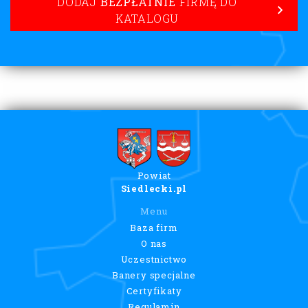
DODAJ
BEZPŁATNIE
FIRMĘ DO
KATALOGU
Powiat
Siedlecki.pl
Menu
Baza firm
O nas
Uczestnictwo
Banery specjalne
Certyfikaty
Regulamin