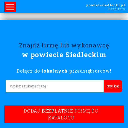
powiat-siedlecki.pl
Baza firm
Znajdź firmę lub wykonawcę
w powiecie Siedleckim
Dołącz do
lokalnych
przedsiębiorców!
Lorem ipsum
DODAJ
BEZPŁATNIE
FIRMĘ DO
KATALOGU